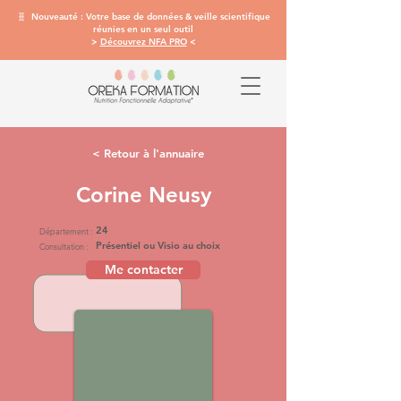
🧬 Nouveauté : Votre base de données & veille scientifique
réunies en un seul outil
>
Découvrez NFA PRO
<
< Retour à l'annuaire
Corine Neusy
24
Département :
Présentiel ou Visio au choix
Consultation :
Me contacter