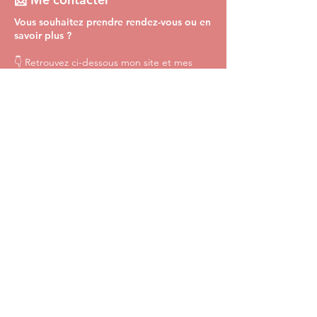
Vous souhaitez prendre rendez-vous ou en
savoir plus ?
👇 Retrouvez ci-dessous mon site et mes
réseaux pour accéder à mes informations
pratiques, à mes actualités et à mes
modalités de contact
(
sous réserve de lien fourni
par le professionnel
).
Visiter mon site