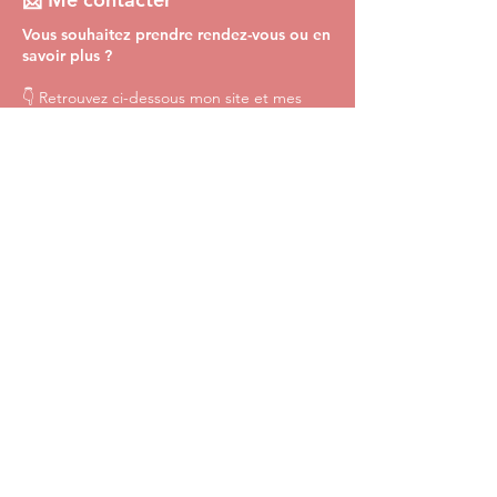
Vous souhaitez prendre rendez-vous ou en
savoir plus ?
👇 Retrouvez ci-dessous mon site et mes
réseaux pour accéder à mes informations
pratiques, à mes actualités et à mes
modalités de contact
(
sous réserve de lien fourni
par le professionnel
).
Visiter mon site