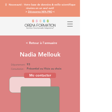
🧬 Nouveauté : Votre base de données & veille scientifique
réunies en un seul outil
>
Découvrez NFA PRO
<
< Retour à l'annuaire
Nadia Mellouk
93
Département :
Présentiel ou Visio au choix
Consultation :
Me contacter