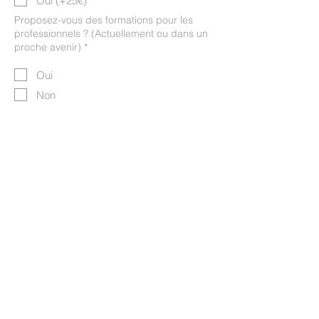
Oui (+25€)
Proposez-vous des formations pour les
professionnels ? (Actuellement ou dans un
proche avenir) *
Oui
Non
Avez-vous besoin d'un aménagement
spécifique pour suivre la formation ?
(Trouble, handicap, difficultés horaires,
etc.) *
Oui
Non
Avez-vous déjà participé à cette formation
dans le passé ?
Oui