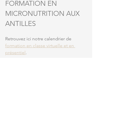
FORMATION EN 
MICRONUTRITION AUX 
ANTILLES
Retrouvez ici notre calendrier de 
formation en classe virtuelle et en 
présentiel
.
Certaines dates de la formation en 
nutrition et supplémentation du sportif 
sont actuellement adaptées au 
décalage horaire avec les Antilles
(après-midi en métropole et matinée 
dans les Caraïbes).
Néanmoins, nous sommes à votre 
écoute si vous souhaitez profiter de 
nos formations en présentiel comme 