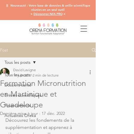
🧬 Nouveauté : Votre base de données & veille scientifique
réunies en un seul outil
>
Découvrez NFA PRO
<
Post
Tous les posts
David Lavigne
Tous les posts
17 juin 2017
2 min de lecture
Formation Micronutrition
Dossiers santé
en Martinique et
Brèves scientifiques
Guadeloupe
Financements
Dernière mise à jour :
17 déc. 2022
Actualités Oreka
Découvrez les fondements de la 
supplémentation et apprenez à 