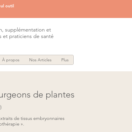
ul outil
on, supplémentation et
 et praticiens de santé
À propos
Nos Articles
Plus
urgeons de plantes​
)
traits de tissus embryonnaires
thérapie ».