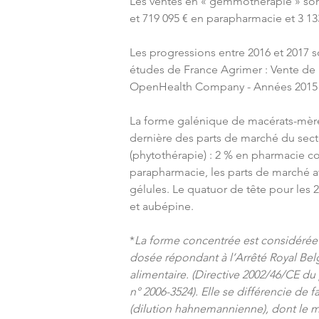
Les ventes en « gemmothérapie » sont
et 719 095 € en parapharmacie et 3 133
Les progressions entre 2016 et 2017 s
études de France Agrimer : Vente de
OpenHealth Company - Années 2015 à 
La forme galénique de macérats-mèr
dernière des parts de marché du sec
(phytothérapie) : 2 % en pharmacie co
parapharmacie, les parts de marché a
gélules. Le quatuor de tête pour les 2
et aubépine.
*
La forme concentrée est considérée
dosée répondant à l’Arrêté Royal Bel
alimentaire. (Directive 2002/46/CE d
n° 2006-3524). Elle se différencie de 
(dilution hahnemannienne), dont le m