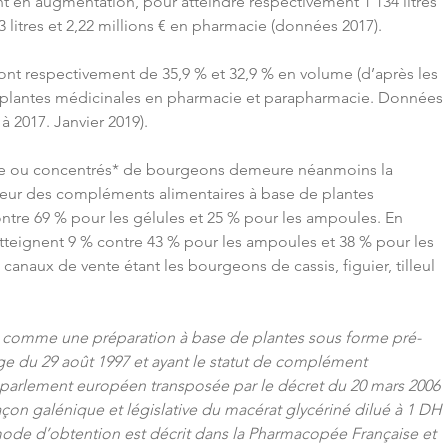
 en augmentation, pour atteindre respectivement 1 134 litres 
 litres et 2,22 millions € en pharmacie (données 2017). 
ont respectivement de 35,9 % et 32,9 % en volume (d’après les 
 plantes médicinales en pharmacie et parapharmacie. Données 
2017. Janvier 2019).
e ou concentrés* de bourgeons demeure néanmoins la 
teur des compléments alimentaires à base de plantes 
ntre 69 % pour les gélules et 25 % pour les ampoules. En 
tteignent 9 % contre 43 % pour les ampoules et 38 % pour les 
 canaux de vente étant les bourgeons de cassis, figuier, tilleul 
 comme une préparation à base de plantes sous forme pré-
ge du 29 août 1997 et ayant le statut de complément 
u parlement européen transposée par le décret du 20 mars 2006 
façon galénique et législative du macérat glycériné dilué à 1 DH 
ode d’obtention est décrit dans la Pharmacopée Française et 