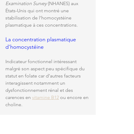
Examination Survey
 (NHANES) aux 
États-Unis qui ont montré une 
stabilisation de l’homocystéine 
plasmatique à ces concentrations.
La concentration plasmatique 
d'homocystéine
Indicateur fonctionnel intéressant 
malgré son aspect peu spécifique du 
statut en folate car d’autres facteurs 
interagissent notamment un 
dysfonctionnement rénal et des 
carences en 
vitamine B12
 ou encore en 
choline. 
La valeur seuil la plus couramment 
utilisée pour les niveaux élevés 
d'homocystéine est de 16 micromol/L, 