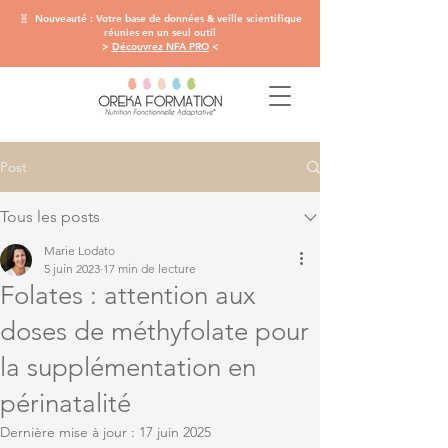
🧬 Nouveauté : Votre base de données & veille scientifique
réunies en un seul outil
>
Découvrez NFA PRO
<
Post
Tous les posts
Marie Lodato
5 juin 2023
17 min de lecture
Folates : attention aux
doses de méthyfolate pour
la supplémentation en
périnatalité
Dernière mise à jour :
17 juin 2025