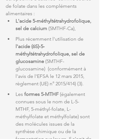
de folate dans les compléments 
alimentaires :
L'acide 5-méthyltétrahydrofolique, 
sel de calcium 
(5MTHF-Ca), 
Plus récemment l'utilisation de 
l'acide (6S)‐5‐
méthyltétrahydrofolique, sel de 
glucosamine
 (5MTHF-
glucosamine)  (conformément à 
l'avis de l'EFSA le 12 mars 2015, 
règlement (UE) n° 2015/414) (3). 
Les 
formes 5-MTHF
 (également 
connues sous le nom de L-5-
MTHF, 5-méthyl-folate, L-
méthylfolate et méthylfolate) sont 
des molécules issues de la 
synthèse chimique ou de la 
fermentation sur levure. Il s’agit de 