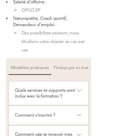
Salarié d'officine
 : 
OPCO EP 
Naturopathe, Coach sportif, 
Demandeur d'emploi 
: 
Des possibilités existent, nous 
étudions votre dossier au cas par 
cas
Modalités pratiques
Pédagogie et évaluation
Quels services et supports sont
inclus avec la formation ?
Le tarif comprend : 💻 L'accès à la
Comment s'inscrire ?
formation 📚 Un support de
formation en version
Votre pré-inscription se fait à partir
dématérialisée (non imprimable)
Comment vais-je recevoir mes
du formulaire correspondant à la