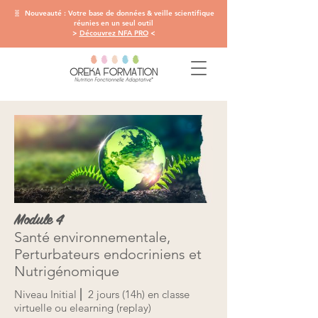
🧬 Nouveauté : Votre base de données & veille scientifique
réunies en un seul outil
>
Découvrez NFA PRO
<
Module 4
Santé environnementale,
Perturbateurs endocriniens et
Nutrigénomique
Niveau Initial ⎜ 2 jours (14h) en classe
virtuelle ou elearning (replay)