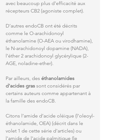
avec beaucoup plus d’efficacité aux 
récepteurs CB2 (agoniste complet).
D’autres endoCB ont été décrits 
comme le O-arachidonoyl 
éthanolamine (O-AEA ou virodhamine), 
le N-arachidonoyl dopamine (NADA), 
l’éther 2 arachidonoyl glycérylique (2-
AGE, noladine-ether). 
Par ailleurs, des 
éthanolamides 
d'acides gras
 sont considérés par 
certains auteurs comme appartenant à 
la famille des endoCB.
Citons l’amide d’acide oléique (l’oleoyl-
éthanolamide, OEA) (décrit dans le 
volet 1 de cette série d'articles) ou 
l’amide de l’acide palmitique (le 