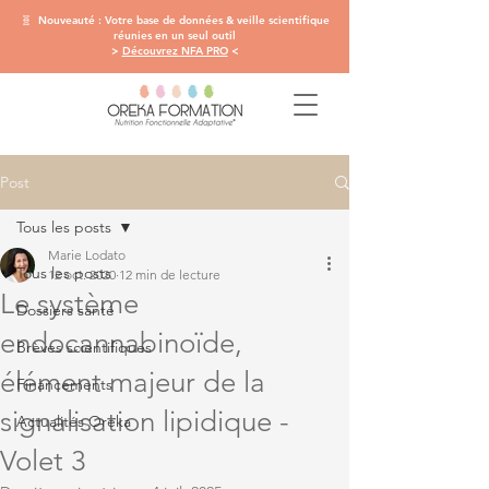
🧬 Nouveauté : Votre base de données & veille scientifique
réunies en un seul outil
>
Découvrez NFA PRO
<
Post
Tous les posts
Marie Lodato
Tous les posts
12 oct. 2020
12 min de lecture
Le système
Dossiers santé
endocannabinoïde,
Brèves scientifiques
élément majeur de la
Financements
signalisation lipidique -
Actualités Oreka
Volet 3