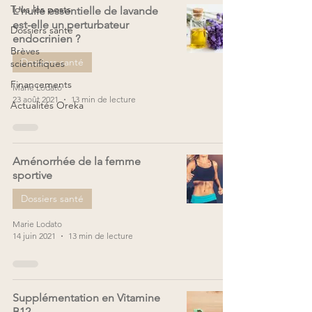
Tous les posts
L'huile essentielle de lavande
est-elle un perturbateur
Dossiers santé
endocrinien ?
Brèves
Dossiers santé
scientifiques
Financements
Marie Lodato
23 août 2021
13 min de lecture
Actualités Oreka
Aménorrhée de la femme
sportive
Dossiers santé
Marie Lodato
14 juin 2021
13 min de lecture
Supplémentation en Vitamine
B12